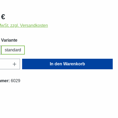
eis:
 €
 MwSt. zzgl. Versandkosten
auswählen
 Variante
standard
Anzahl: Gib den gewünschten Wert ein oder
In den Warenkorb
mmer:
6029