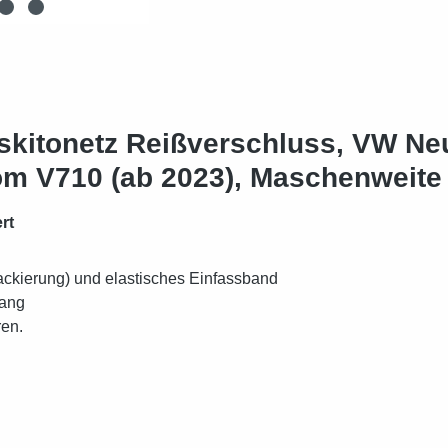
itonetz Reißverschluss, VW Neue
tom V710 (ab 2023), Maschenweite
ert
ackierung) und elastisches Einfassband
gang
ren.