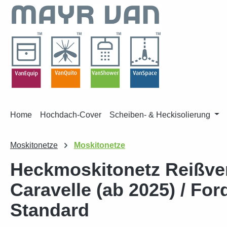
m Hauptinhalt springen
Zur Suche springen
Zur Hauptnavigation springen
Home
Hochdach-Cover
Scheiben- & Heckisolierung
Moskitonetze
Moskitonetze
Heckmoskitonetz Reißver
Caravelle (ab 2025) / Fo
Standard