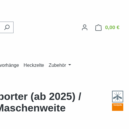
0,00 €
Ware
vorhänge
Heckzelte
Zubehör
rter (ab 2025) /
 Maschenweite