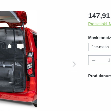
Regulärer Pr
147,91
Preise inkl.
Moskitonetz
fine-mesh
Produkt 
Produktnu