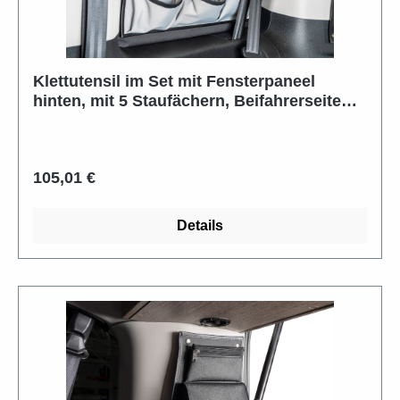
Klettutensil im Set mit Fensterpaneel
hinten, mit 5 Staufächern, Beifahrerseite
(rechts)
Regulärer Preis:
105,01 €
Details