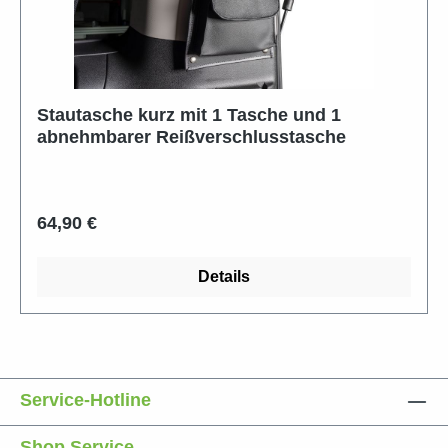
Stautasche kurz mit 1 Tasche und 1
abnehmbarer Reißverschlusstasche
Regulärer Preis:
64,90 €
Details
Service-Hotline
Shop Service