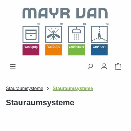
Zum Hauptinhalt springen
Ware
Stauraumsysteme
Stauraumsysteme
Stauraumsysteme